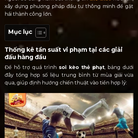
xây dựng phương pháp đầu tư thông minh để gặt
hái thành công lớn.
Mục lục
Thống kê tần suất vi phạm tại các giải
đấu hàng đầu
Để hỗ trợ quá trình
soi kèo thẻ phạt
, bảng dưới
đây tổng hợp số liệu trung bình từ mùa giải vừa
qua, giúp định hướng chiến thuật vào tiền hợp lý: