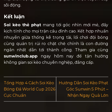
sôi động.
Kết luận
Soi kèo thẻ phạt
mang tới góc nhìn mới mẻ, đầy
kịch tính cho mọi trận cầu đỉnh cao. Kết hợp nhuần
nhuyễn giữa thống kê trọng tài, lối chơi đội bóng
cùng quản trị rủi ro chặt chẽ chính là con đường
ngắn nhất dẫn tới thành công. Tham gia cùng
sunwinclub.app
ngay hôm nay để tận hưởng
không gian soi kèo chuyên nghiệp, đẳng cấp.
Tổng Hợp 4 Cách Soi Kèo
Hướng Dẫn Soi Kèo Phạt
Bóng Đá World Cup 2026
Góc Sunwin 5 Phút –
Cực Chuẩn
Nhận Ngay Quà Lớn