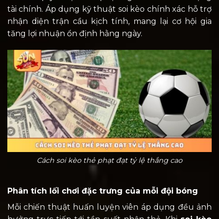
tài chính. Áp dụng kỹ thuật soi kèo chính xác hỗ trợ
nhận diện trận cầu kịch tính, mang lại cơ hội gia
tăng lợi nhuận ổn định hằng ngày.
Cách soi kèo thẻ phạt đạt tỷ lệ thắng cao
Phân tích lối chơi đặc trưng của mỗi đội bóng
Mỗi chiến thuật huấn luyện viên áp dụng đều ảnh