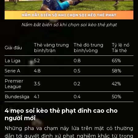
Nắm bắt biến số khi chọn soi kèo thẻ phạt
Thẻ vàng trung
Thẻ đỏ trung
Tỷ lệ nổ
Giải đấu
bình/trận
bình/vòng
Tài thẻ
La Liga
5.2
0.8
65%
Serie A
4.8
0.5
58%
Premier
3.5
0.2
42%
League
Bundesliga
4.1
0.4
50%
4 mẹo soi kèo thẻ phạt đỉnh cao cho
người mới
Những pha va chạm nảy lửa trên mặt cỏ thường
dẫn tới quyết định xử phạt nghiêm khắc từ trọng