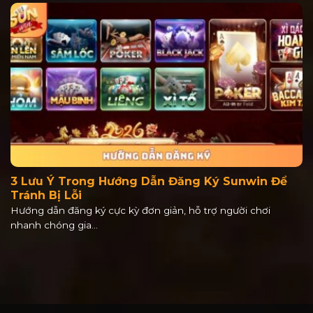
3 Lưu Ý Trong Hướng Dẫn Đăng Ký Sunwin Để
Tránh Bị Lỗi
Hướng dẫn đăng ký cực kỳ đơn giản, hỗ trợ người chơi
nhanh chóng gia...