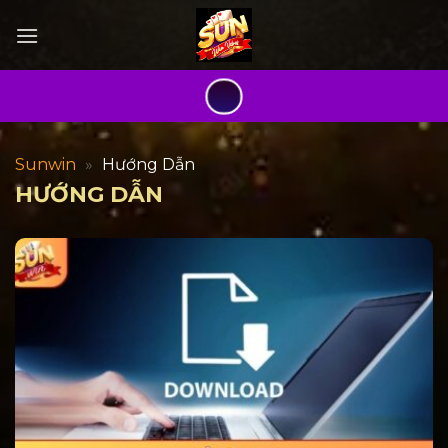
Chuyển
đến
nội
dung
Sunwin
»
Hướng Dẫn
HƯỚNG DẪN