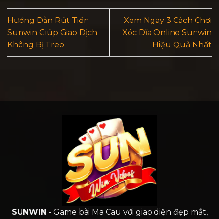
Hướng Dẫn Rút Tiền
Xem Ngay 3 Cách Chơi
Sunwin Giúp Giao Dịch
Xóc Dĩa Online Sunwin
Không Bị Treo
Hiệu Quả Nhất
SUNWIN
- Game bài Ma Cau với giao diện đẹp mắt,