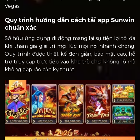
Vegas.
Quy trình hướng dẫn cách tải app Sunwin
chuẩn xác
Sở hữu ứng dụng di động mang lại sự tiện lợi tối đa
khi tham gia giải trí mọi lúc mọi nơi nhanh chóng.
Quy trình được thiết kế đơn giản, bảo mật cao, hỗ
trợ truy cập trực tiếp vào kho trò chơi khổng lồ mà
không gặp rào cản kỹ thuật.