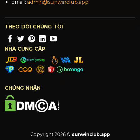
Email:
admin@sunwinclub.app
THEO DÕI CHÚNG TÔI
NHÀ CUNG CẤP
CHỨNG NHẬN
Copyright 2026 ©
sunwinclub.app