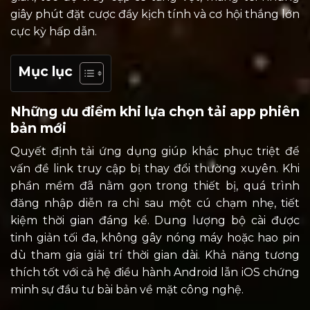
giây phút đặt cược đầy kịch tính và cơ hội thắng lớn
cực kỳ hấp dẫn.
Mục lục
Những ưu điểm khi lựa chọn tải app phiên
bản mới
Quyết định tải ứng dụng giúp khắc phục triệt để
vấn đề link truy cập bị thay đổi thường xuyên. Khi
phần mềm đã nằm gọn trong thiết bị, quá trình
đăng nhập diễn ra chỉ sau một cú chạm nhẹ, tiết
kiệm thời gian đáng kể. Dung lượng bộ cài được
tinh giản tối đa, không gây nóng máy hoặc hao pin
dù tham gia giải trí thời gian dài. Khả năng tương
thích tốt với cả hệ điều hành Android lẫn iOS chứng
minh sự đầu tư bài bản về mặt công nghệ.