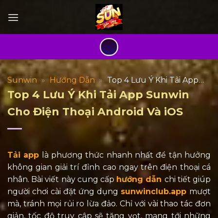
Chuyển
đến
nội
dung
Sunwin
»
Hướng Dẫn
»
Top 4 Lưu Ý Khi Tải App
Sunwin Cho Điện Thoại Android Và iOS
Top 4 Lưu Ý Khi Tải App Sunwin
Cho Điện Thoại Android Và iOS
Tải app
là phương thức nhanh nhất để tận hưởng
không gian giải trí đỉnh cao ngay trên điện thoại cá
nhân. Bài viết này cung cấp
hướng dẫn
chi tiết giúp
người chơi cài đặt ứng dụng
sunwinclub.app
mượt
mà, tránh mọi rủi ro lừa đảo. Chỉ với vài thao tác đơn
giản, tốc độ truy cập sẽ tăng vọt, mang tới những