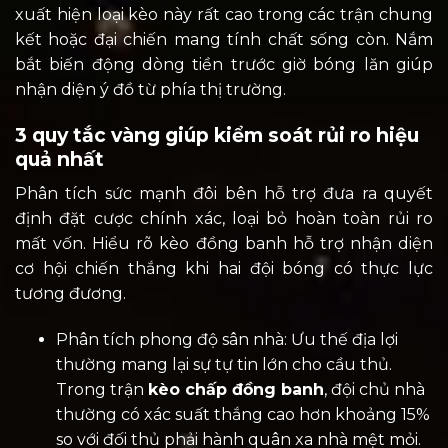
xuất hiện loại kèo này rất cao trong các trận chung
kết hoặc đại chiến mang tính chất sống còn. Nắm
bắt biến động dòng tiền trước giờ bóng lăn giúp
nhận diện ý đồ từ phía thị trường.
3 quy tắc vàng giúp kiểm soát rủi ro hiệu
quả nhất
Phân tích sức mạnh đôi bên hỗ trợ đưa ra quyết
định đặt cược chính xác, loại bỏ hoàn toàn rủi ro
mất vốn. Hiểu rõ kèo đồng banh hỗ trợ nhận diện
cơ hội chiến thắng khi hai đội bóng có thực lực
tương đương.
Phân tích phong độ sân nhà: Ưu thế địa lợi
thường mang lại sự tự tin lớn cho cầu thủ.
Trong trận
kèo chấp đồng banh
, đội chủ nhà
thường có xác suất thắng cao hơn khoảng 15%
so với đối thủ phải hành quân xa nhà mệt mỏi.