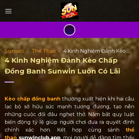
Chuyển
đến
nội
dung
Sunwin
»
Thể Thao
»
4 Kinh Nghiệm Đánh Kèo
Chấp Đồng Banh Sunwin Luôn Có Lãi
4 Kinh Nghiệm Đánh Kèo Chấp
Đồng Banh Sunwin Luôn Có Lãi
Kèo chấp đồng banh
thường xuất hiện khi hai câu
lạc bộ sở hữu sức mạnh tương đương, tạo nên
những cuộc đối đầu nghẹt thở. Nắm bắt quy luật
biến động tỷ lệ giúp người chơi đưa ra quyết định
chính xác hơn. Kết hợp cùng sảnh
thể
thao
sunwinclub.app
, mọi người dễ dàng tìm thấy