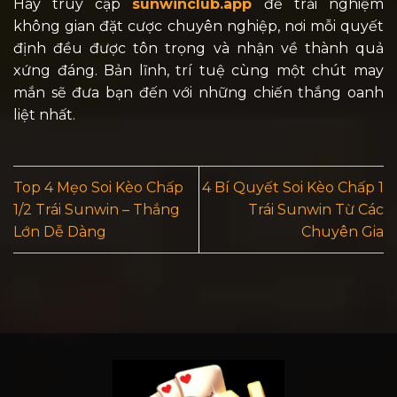
Hãy truy cập
sunwinclub.app
để trải nghiệm
không gian đặt cược chuyên nghiệp, nơi mỗi quyết
định đều được tôn trọng và nhận về thành quả
xứng đáng. Bản lĩnh, trí tuệ cùng một chút may
mắn sẽ đưa bạn đến với những chiến thắng oanh
liệt nhất.
Top 4 Mẹo Soi Kèo Chấp
4 Bí Quyết Soi Kèo Chấp 1
1/2 Trái Sunwin – Thắng
Trái Sunwin Từ Các
Lớn Dễ Dàng
Chuyên Gia