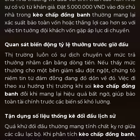
sự cổ vũ từ khán giả. Đặt 5.000.000 VND vào đội chủ
nhà trong
kèo chấp đồng banh
thường mang lại
xác suất bảo toàn vốn hoặc thắng lợi cao hơn so với
việc tin tưởng đội khách vốn gặp áp lực di chuyển.
Quan sát biến động tỷ lệ thưởng trước giờ đấu
Thị trường luôn có sự dịch chuyển về mức trả
thưởng nhằm cân bằng dòng tiền. Nếu thấy mức
thưởng cho một bên giảm sâu đột ngột, chứng tỏ
niềm tin từ đám đông đang đổ dồn về đó. Việc đi
theo xu hướng thị trường khi soi
kèo chấp đồng
banh
đôi khi mang lại hiệu quả bất ngờ, giúp bảo
toàn tài chính trước các biến số khó lường.
Tận dụng số liệu thống kê đối đầu lịch sử
Quá khứ đối đầu thường mang tính chất kỵ rơ giữa
các câu lạc bộ. Khi phân tích
kèo chấp đồng banh
,