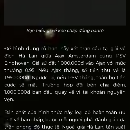
Bạn hiểu gì về kèo chấp đồng banh?
Để hình dung rõ hơn, hãy xét trận cầu tại giải vô
địch Hà Lan giữa Ajax Amsterdam cùng PSV
Eindhoven. Giả sử đặt 1.000.000đ vào Ajax với mức
thưởng 0.95. Nếu Ajax thắng, số tiền thu về là
1.950.000đ. Ngược lại, nếu PSV thắng, toàn bộ tiền
cược sẽ mất. Trường hợp đôi bên chia điểm,
1.000.000đ ban đầu quay về ví tài khoản nguyên
vẹn.
Bản chất của hình thức này loại bỏ hoàn toàn ưu
thế về bàn chấp, buộc mỗi người phải đánh giá dựa
trên phong độ thực tế. Ngoài giải Hà Lan, tần suất