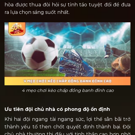
hòa được thua đòi hỏi sự tỉnh táo tuyệt đối để đưa
ra lựa chọn sáng suốt nhất.
4 mẹo chơi kèo chấp đồng banh đỉnh cao
Ưu tiên đội chủ nhà có phong độ ổn định
Khi hai đội ngang tài ngang sức, lợi thế sân bãi trở
thành yếu tố then chốt quyết định thành bại. Đội
chủ nhà thường thi đấu với tinh thần cao hơn nhờ