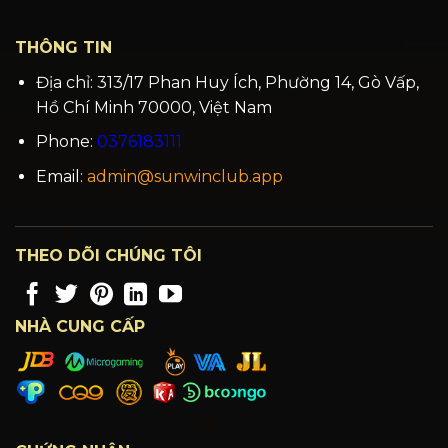
THÔNG TIN
Địa chỉ: 313/17 Phan Huy Ích, Phường 14, Gò Vấp,
Hồ Chí Minh 70000, Việt Nam
Phone:
0376183111
Email:
admin@sunwinclub.app
THEO DÕI CHÚNG TÔI
NHÀ CUNG CẤP