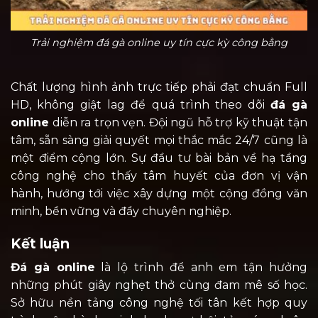
Trải nghiệm đá gà online uy tín cực kỳ công bằng
Chất lượng hình ảnh trực tiếp phải đạt chuẩn Full
HD, không giật lag để quá trình theo dõi
đá gà
online
diễn ra trọn vẹn. Đội ngũ hỗ trợ kỹ thuật tận
tâm, sẵn sàng giải quyết mọi thắc mắc 24/7 cũng là
một điểm cộng lớn. Sự đầu tư bài bản về hạ tầng
công nghệ cho thấy tâm huyết của đơn vị vận
hành, hướng tới việc xây dựng một cộng đồng văn
minh, bền vững và đầy chuyên nghiệp.
Kết luận
Đá gà online
là lộ trình để anh em tận hưởng
những phút giây nghẹt thở cùng đam mê số học.
Sở hữu nền tảng công nghệ tối tân kết hợp quy