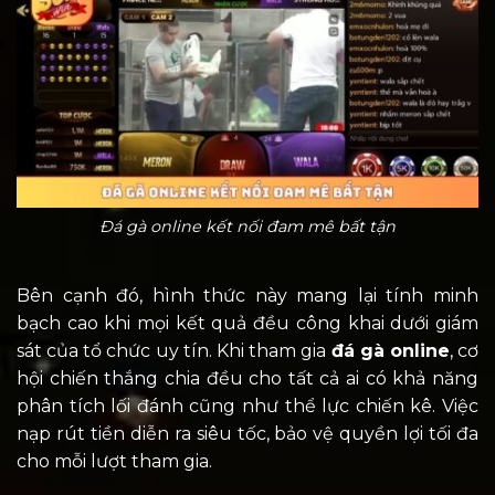
Đá gà online kết nối đam mê bất tận
Bên cạnh đó, hình thức này mang lại tính minh
bạch cao khi mọi kết quả đều công khai dưới giám
sát của tổ chức uy tín. Khi tham gia
đá gà online
, cơ
hội chiến thắng chia đều cho tất cả ai có khả năng
phân tích lối đánh cũng như thể lực chiến kê. Việc
nạp rút tiền diễn ra siêu tốc, bảo vệ quyền lợi tối đa
cho mỗi lượt tham gia.